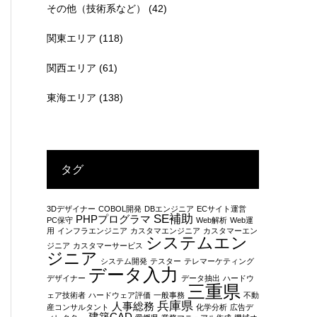
その他（技術系など）
(42)
関東エリア
(118)
関西エリア
(61)
東海エリア
(138)
タグ
3Dデザイナー
COBOL開発
DBエンジニア
ECサイト運営
SE補助
PHPプログラマ
PC保守
Web解析
Web運
用
インフラエンジニア
カスタマエンジニア
カスタマーエン
システムエン
ジニア
カスタマーサービス
ジニア
システム開発
テスター
テレマーケティング
データ入力
デザイナー
データ抽出
ハードウ
三重県
ェア技術者
ハードウェア評価
一般事務
不動
兵庫県
人事総務
産コンサルタント
化学分析
広告デ