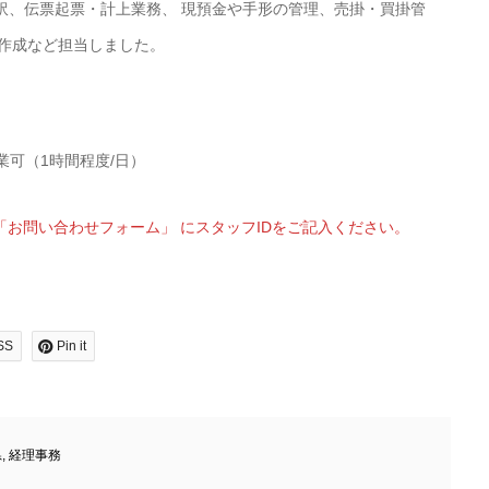
訳、伝票起票・計上業務、 現預金や手形の管理、売掛・買掛管
の作成など担当しました。
業可（1時間程度/日）
お問い合わせフォーム」 にスタッフIDをご記入ください。
SS
Pin it
県
,
経理事務