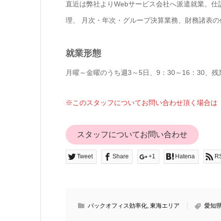
直近は弊社よりWebサービス会社へ派遣就業。仕
理、 月次・年次・グループ決算業務、財務諸表
就業形態
月曜～金曜のうち週3～5日、9：30～16：30、残
※このスタッフについてお問い合わせ頂く場合は「
スタッフについてお問い合わせ
Tweet
Share
+1
Hatena
R
バックオフィス効率化
,
東海エリア
愛知