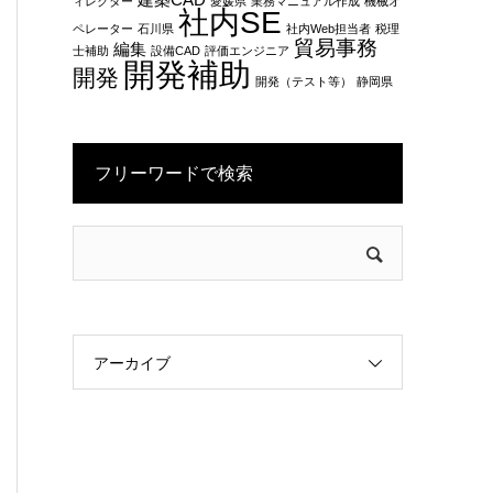
建築CAD
ィレクター
愛媛県
業務マニュアル作成
機械オ
社内SE
ペレーター
石川県
社内Web担当者
税理
貿易事務
編集
士補助
設備CAD
評価エンジニア
開発補助
開発
開発（テスト等）
静岡県
フリーワードで検索
アーカイブ