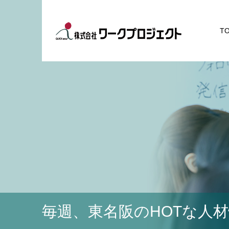
T
毎週、東名阪のHOTな人