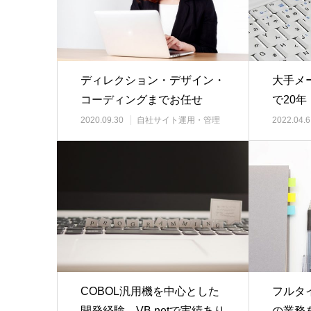
ディレクション・デザイン・
大手メ
コーディングまでお任せ
で20
可能で
2020.09.30
自社サイト運用・管理
2022.04.6
COBOL汎用機を中心とした
フルタ
開発経験、VB.netで実績あり
の業務