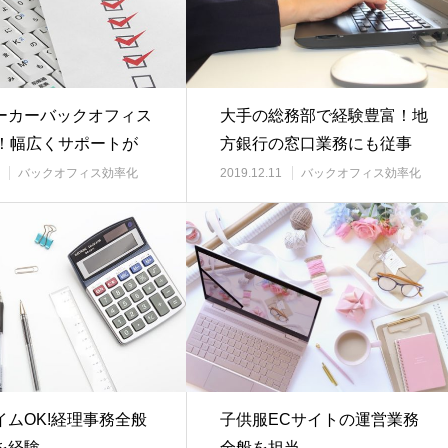
ーカーバックオフィス
大手の総務部で経験豊富！地
年！幅広くサポートが
方銀行の窓口業務にも従事
す
バックオフィス効率化
2019.12.11
バックオフィス効率化
イムOK!経理事務全般
子供服ECサイトの運営業務
を経験
全般を担当