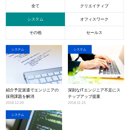
全て
クリエイティブ
お問い合わせ
システム
オフィスワーク
その他
セールス
システム
システム
紹介予定派遣でエンジニアの
深刻なITエンジニア不足にス
採用課題を解消
テップアップ提案
2018.12.20
2018.11.15
システム