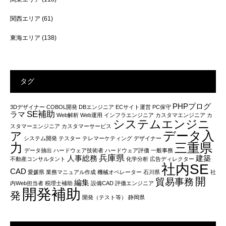
関西エリア
(61)
東海エリア
(138)
タグ
PHPプログ
3Dデザイナー
COBOL開発
DBエンジニア
ECサイト運営
PC保守
SE補助
ラマ
Web解析
Web運用
インフラエンジニア
カスタマエンジニア
カ
システムエンジニ
スタマーエンジニア
カスタマーサービス
データ入
ア
システム開発
テスター
テレマーケティング
デザイナー
力
三重県
データ抽出
ハードウェア技術者
ハードウェア評価
一般事務
兵庫県
人事総務
建築
不動産コンサルタント
化学分析
広告ディレクター
社内SE
CAD
愛媛県
業務マニュアル作成
機械オペレーター
石川県
社
開
貿易事務
編集
内Web担当者
税理士補助
設備CAD
評価エンジニア
開発補助
発
開発（テスト等）
静岡県