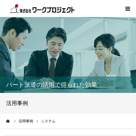
TOP
初めての方
サービス
活用事例
パート派遣の活用で得られた効果
人材情報
活用事例
コラム
ーム
活用事例
システム
インタビュー