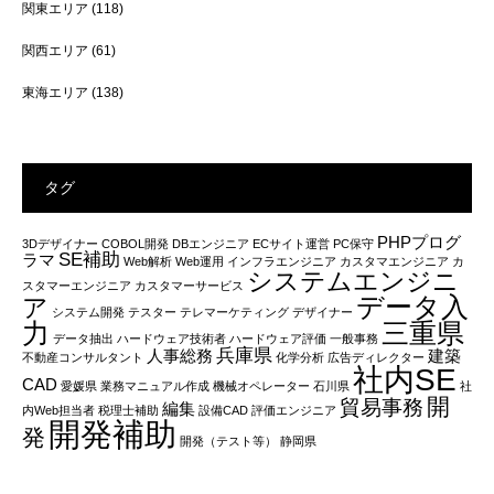
関東エリア
(118)
関西エリア
(61)
東海エリア
(138)
タグ
PHPプログ
3Dデザイナー
COBOL開発
DBエンジニア
ECサイト運営
PC保守
SE補助
ラマ
Web解析
Web運用
インフラエンジニア
カスタマエンジニア
カ
システムエンジニ
スタマーエンジニア
カスタマーサービス
データ入
ア
システム開発
テスター
テレマーケティング
デザイナー
力
三重県
データ抽出
ハードウェア技術者
ハードウェア評価
一般事務
兵庫県
人事総務
建築
不動産コンサルタント
化学分析
広告ディレクター
社内SE
CAD
愛媛県
業務マニュアル作成
機械オペレーター
石川県
社
開
貿易事務
編集
内Web担当者
税理士補助
設備CAD
評価エンジニア
開発補助
発
開発（テスト等）
静岡県