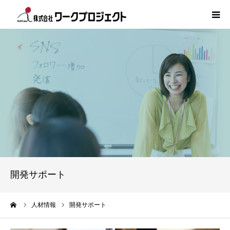
TOP
初めての方
サービス
活用事例
人材情報
開発サポート
コラム
ーム
人材情報
開発サポート
インタビュー