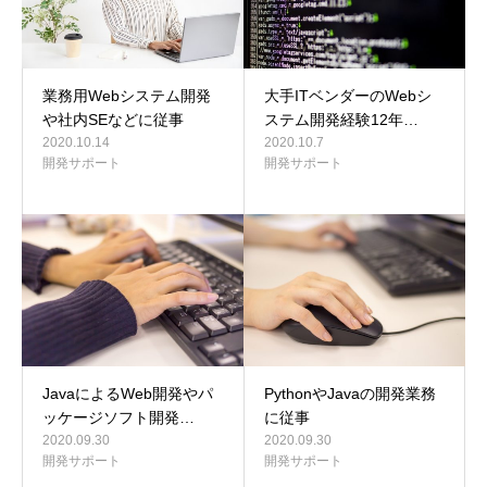
業務用Webシステム開発
大手ITベンダーのWebシ
や社内SEなどに従事
ステム開発経験12年…
2020.10.14
2020.10.7
開発サポート
開発サポート
JavaによるWeb開発やパ
PythonやJavaの開発業務
ッケージソフト開発…
に従事
2020.09.30
2020.09.30
開発サポート
開発サポート