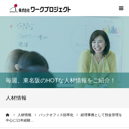
TOP
初めての方
サービス
活用事例
毎週、東名阪のHOTな人材情報をご紹介！
人材情報
人材情報
コラム
ーム
人材情報
バックオフィス効率化
経理事務として預金管理を
中心に11年経験…
インタビュー