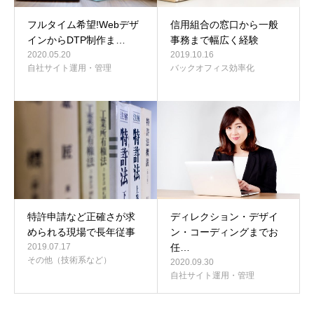
フルタイム希望!Webデザ
信用組合の窓口から一般
インからDTP制作ま…
事務まで幅広く経験
2020.05.20
2019.10.16
自社サイト運用・管理
バックオフィス効率化
特許申請など正確さが求
ディレクション・デザイ
められる現場で長年従事
ン・コーディングまでお
2019.07.17
任…
その他（技術系など）
2020.09.30
自社サイト運用・管理