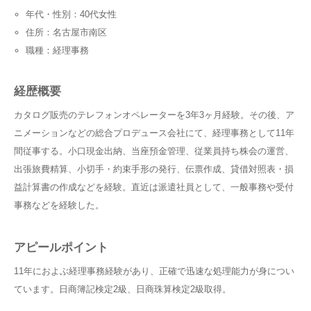
年代・性別：40代女性
住所：名古屋市南区
職種：経理事務
経歴概要
カタログ販売のテレフォンオペレーターを3年3ヶ月経験。その後、ア
ニメーションなどの総合プロデュース会社にて、経理事務として11年
間従事する。小口現金出納、当座預金管理、従業員持ち株会の運営、
出張旅費精算、小切手・約束手形の発行、伝票作成、貸借対照表・損
益計算書の作成などを経験。直近は派遣社員として、一般事務や受付
事務などを経験した。
アピールポイント
11年におよぶ経理事務経験があり、正確で迅速な処理能力が身につい
ています。日商簿記検定2級、日商珠算検定2級取得。