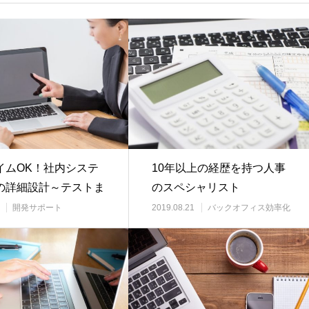
イムOK！社内システ
10年以上の経歴を持つ人事
の詳細設計～テストま
のスペシャリスト
可能
開発サポート
2019.08.21
バックオフィス効率化