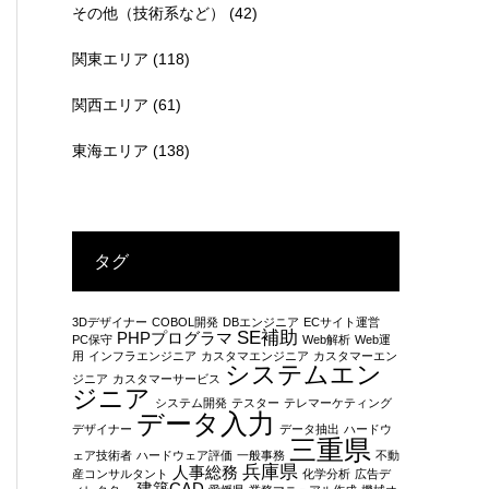
その他（技術系など）
(42)
関東エリア
(118)
関西エリア
(61)
東海エリア
(138)
タグ
3Dデザイナー
COBOL開発
DBエンジニア
ECサイト運営
SE補助
PHPプログラマ
PC保守
Web解析
Web運
用
インフラエンジニア
カスタマエンジニア
カスタマーエン
システムエン
ジニア
カスタマーサービス
ジニア
システム開発
テスター
テレマーケティング
データ入力
デザイナー
データ抽出
ハードウ
三重県
ェア技術者
ハードウェア評価
一般事務
不動
兵庫県
人事総務
産コンサルタント
化学分析
広告デ