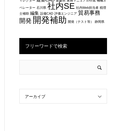
建築CAD
ィレクター
愛媛県
業務マニュアル作成
機械オ
社内SE
ペレーター
石川県
社内Web担当者
税理
貿易事務
編集
士補助
設備CAD
評価エンジニア
開発補助
開発
開発（テスト等）
静岡県
フリーワードで検索
アーカイブ