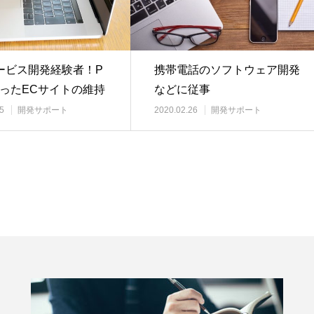
ービス開発経験者！P
携帯電話のソフトウェア開発
使ったECサイトの維持
などに従事
も行う
5
開発サポート
2020.02.26
開発サポート