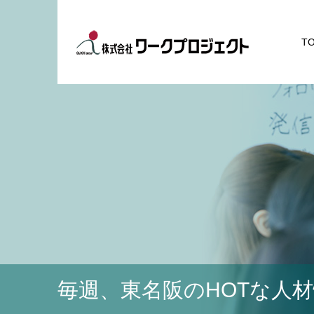
T
毎週、東名阪のHOTな人