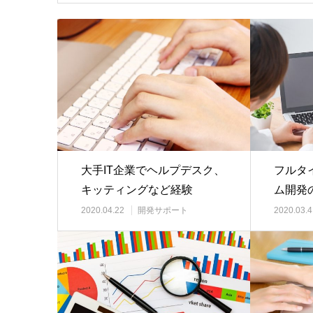
大手IT企業でヘルプデスク、
フルタ
キッティングなど経験
ム開発
で対応
2020.04.22
開発サポート
2020.03.4