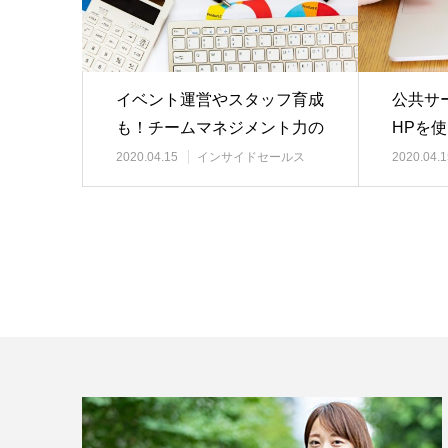
イベント運営やスタッフ育成
公共サ
も！チームマネジメント力の
HPを
高い主婦
管理等
2020.04.15
インサイドセールス
2020.04.1