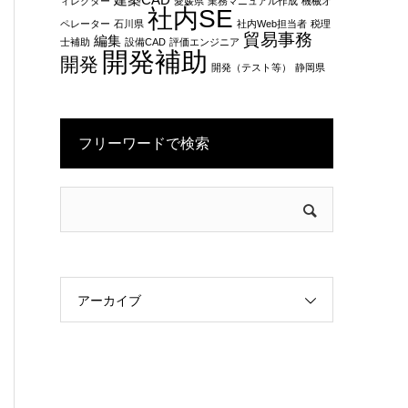
建築CAD
ィレクター
愛媛県
業務マニュアル作成
機械オ
社内SE
ペレーター
石川県
社内Web担当者
税理
貿易事務
編集
士補助
設備CAD
評価エンジニア
開発補助
開発
開発（テスト等）
静岡県
フリーワードで検索
アーカイブ