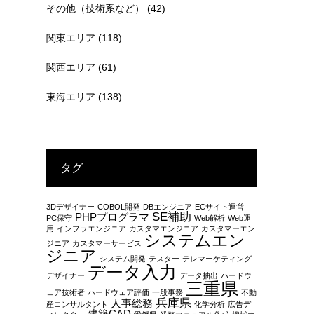
その他（技術系など）
(42)
関東エリア
(118)
関西エリア
(61)
東海エリア
(138)
タグ
3Dデザイナー
COBOL開発
DBエンジニア
ECサイト運営
SE補助
PHPプログラマ
PC保守
Web解析
Web運
用
インフラエンジニア
カスタマエンジニア
カスタマーエン
システムエン
ジニア
カスタマーサービス
ジニア
システム開発
テスター
テレマーケティング
データ入力
デザイナー
データ抽出
ハードウ
三重県
ェア技術者
ハードウェア評価
一般事務
不動
兵庫県
人事総務
産コンサルタント
化学分析
広告デ