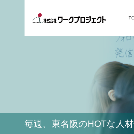
T
毎週、東名阪のHOTな人