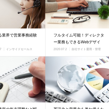
る業界で営業事務経験
フルタイム可能！ディレクタ
ー業務もできるWebデザイ
ナー
7
インサイドセールス
2020.07.2
自社サイト運用・管理