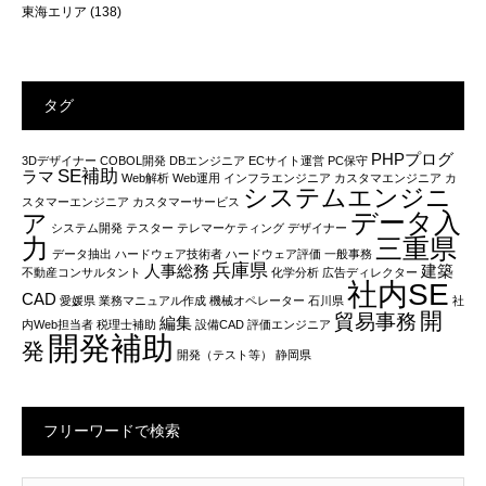
東海エリア
(138)
タグ
PHPプログ
3Dデザイナー
COBOL開発
DBエンジニア
ECサイト運営
PC保守
SE補助
ラマ
Web解析
Web運用
インフラエンジニア
カスタマエンジニア
カ
システムエンジニ
スタマーエンジニア
カスタマーサービス
データ入
ア
システム開発
テスター
テレマーケティング
デザイナー
力
三重県
データ抽出
ハードウェア技術者
ハードウェア評価
一般事務
兵庫県
人事総務
建築
不動産コンサルタント
化学分析
広告ディレクター
社内SE
CAD
愛媛県
業務マニュアル作成
機械オペレーター
石川県
社
開
貿易事務
編集
内Web担当者
税理士補助
設備CAD
評価エンジニア
開発補助
発
開発（テスト等）
静岡県
フリーワードで検索