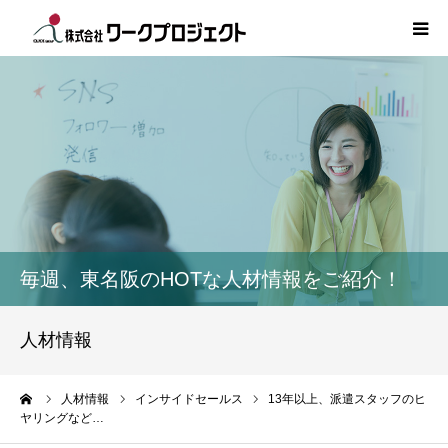
TOP
初めての方
サービス
活用事例
毎週、東名阪のHOTな人材情報をご紹介！
人材情報
人材情報
コラム
ーム
人材情報
インサイドセールス
13年以上、派遣スタッフのヒ
ヤリングなど…
インタビュー