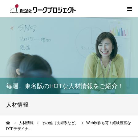
TOP
初めての方
サービス
活用事例
毎週、東名阪のHOTな人材情報をご紹介！
人材情報
人材情報
コラム
ーム
人材情報
その他（技術系など）
Web制作も可！経験豊富な
DTPデザイナ…
インタビュー