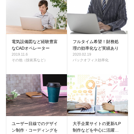
電気設備図など経験豊富
フルタイム希望！財務処
なCADオペレーター
理の効率化など実績あり
2019.11.6
2020.02.19
その他（技術系など）
バックオフィス効率化
ユーザー目線でのデザイ
大手企業サイトの更新/LP
ン制作・コーディングを
制作などを中心に活躍…