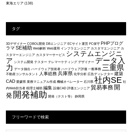
東海エリア
(138)
タグ
PHPプログ
3Dデザイナー
COBOL開発
DBエンジニア
ECサイト運営
PC保守
SE補助
ラマ
Web解析
Web運用
インフラエンジニア
カスタマエンジニア
カ
システムエンジニ
スタマーエンジニア
カスタマーサービス
データ入
ア
システム開発
テスター
テレマーケティング
デザイナー
力
三重県
データ抽出
ハードウェア技術者
ハードウェア評価
一般事務
兵庫県
人事総務
建築
不動産コンサルタント
化学分析
広告ディレクター
社内SE
CAD
愛媛県
業務マニュアル作成
機械オペレーター
石川県
社
開
貿易事務
編集
内Web担当者
税理士補助
設備CAD
評価エンジニア
開発補助
発
開発（テスト等）
静岡県
フリーワードで検索