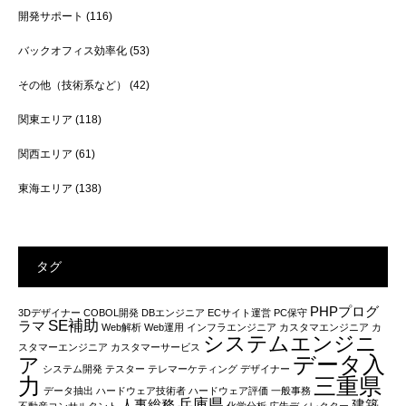
開発サポート
(116)
バックオフィス効率化
(53)
その他（技術系など）
(42)
関東エリア
(118)
関西エリア
(61)
東海エリア
(138)
タグ
PHPプログ
3Dデザイナー
COBOL開発
DBエンジニア
ECサイト運営
PC保守
SE補助
ラマ
Web解析
Web運用
インフラエンジニア
カスタマエンジニア
カ
システムエンジニ
スタマーエンジニア
カスタマーサービス
データ入
ア
システム開発
テスター
テレマーケティング
デザイナー
力
三重県
データ抽出
ハードウェア技術者
ハードウェア評価
一般事務
兵庫県
人事総務
建築
不動産コンサルタント
化学分析
広告ディレクター