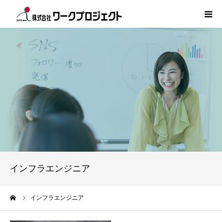
TOP
初めての方
サービス
活用事例
人材情報
インフラエンジニア
コラム
ーム
インフラエンジニア
インタビュー