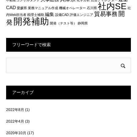
社内SE
CAD
愛媛県
業務マニュアル作成
機械オペレーター
石川県
社
開
貿易事務
編集
内Web担当者
税理士補助
設備CAD
評価エンジニア
開発補助
発
開発（テスト等）
静岡県
フリーワードで検索
アーカイブ
2022年8月
(1)
2022年4月
(3)
2020年10月
(17)