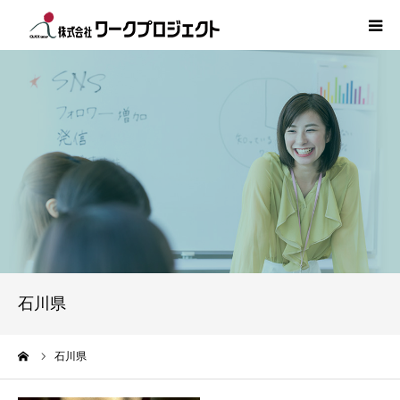
TOP
初めての方
サービス
活用事例
人材情報
石川県
コラム
ーム
石川県
インタビュー