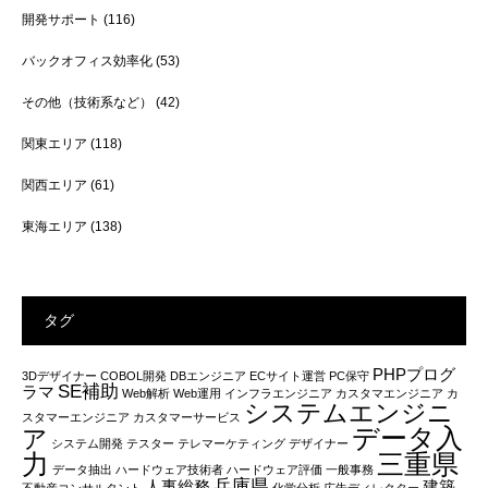
開発サポート
(116)
バックオフィス効率化
(53)
その他（技術系など）
(42)
関東エリア
(118)
関西エリア
(61)
東海エリア
(138)
タグ
PHPプログ
3Dデザイナー
COBOL開発
DBエンジニア
ECサイト運営
PC保守
SE補助
ラマ
Web解析
Web運用
インフラエンジニア
カスタマエンジニア
カ
システムエンジニ
スタマーエンジニア
カスタマーサービス
データ入
ア
システム開発
テスター
テレマーケティング
デザイナー
力
三重県
データ抽出
ハードウェア技術者
ハードウェア評価
一般事務
兵庫県
人事総務
建築
不動産コンサルタント
化学分析
広告ディレクター