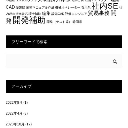
社内SE
CAD
愛媛県
業務マニュアル作成
機械オペレーター
石川県
社
開
貿易事務
編集
内Web担当者
税理士補助
設備CAD
評価エンジニア
開発補助
発
開発（テスト等）
静岡県
フリーワードで検索
アーカイブ
2022年8月
(1)
2022年4月
(3)
2020年10月
(17)