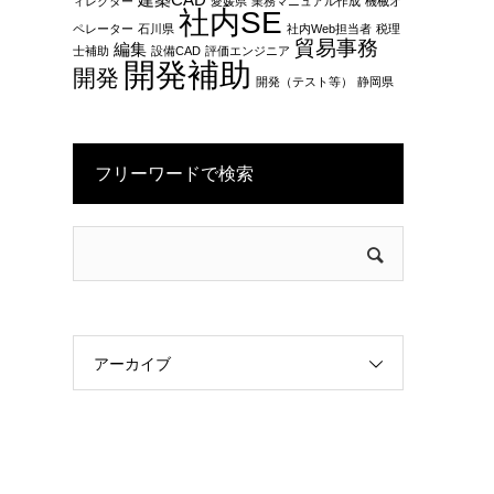
建築CAD
ィレクター
愛媛県
業務マニュアル作成
機械オ
社内SE
ペレーター
石川県
社内Web担当者
税理
貿易事務
編集
士補助
設備CAD
評価エンジニア
開発補助
開発
開発（テスト等）
静岡県
フリーワードで検索
アーカイブ