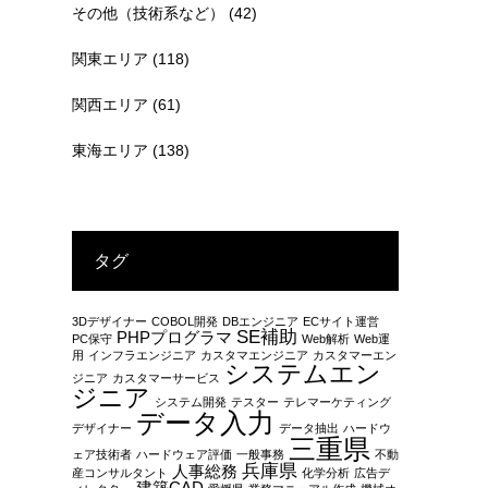
その他（技術系など）
(42)
関東エリア
(118)
関西エリア
(61)
東海エリア
(138)
タグ
3Dデザイナー
COBOL開発
DBエンジニア
ECサイト運営
SE補助
PHPプログラマ
PC保守
Web解析
Web運
用
インフラエンジニア
カスタマエンジニア
カスタマーエン
システムエン
ジニア
カスタマーサービス
ジニア
システム開発
テスター
テレマーケティング
データ入力
デザイナー
データ抽出
ハードウ
三重県
ェア技術者
ハードウェア評価
一般事務
不動
兵庫県
人事総務
産コンサルタント
化学分析
広告デ