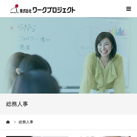
TOP
初めての方
サービス
活用事例
人材情報
総務人事
コラム
ーム
総務人事
インタビュー