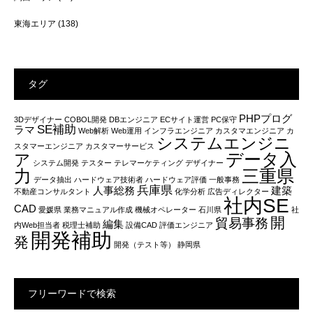
東海エリア
(138)
タグ
PHPプログ
3Dデザイナー
COBOL開発
DBエンジニア
ECサイト運営
PC保守
SE補助
ラマ
Web解析
Web運用
インフラエンジニア
カスタマエンジニア
カ
システムエンジニ
スタマーエンジニア
カスタマーサービス
データ入
ア
システム開発
テスター
テレマーケティング
デザイナー
力
三重県
データ抽出
ハードウェア技術者
ハードウェア評価
一般事務
兵庫県
人事総務
建築
不動産コンサルタント
化学分析
広告ディレクター
社内SE
CAD
愛媛県
業務マニュアル作成
機械オペレーター
石川県
社
開
貿易事務
編集
内Web担当者
税理士補助
設備CAD
評価エンジニア
開発補助
発
開発（テスト等）
静岡県
フリーワードで検索