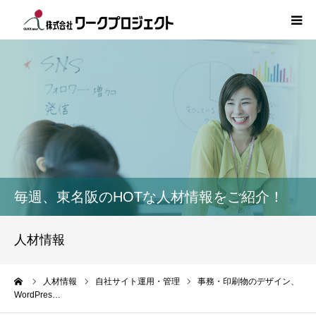
TOP
初めての方
サービス
活用事例
毎週、東名阪のHOTな人材情報をご紹介！
人材情報
人材情報
コラム
ーム
人材情報
自社サイト運用・管理
事務・印刷物のデザイン、
WordPres…
インタビュー