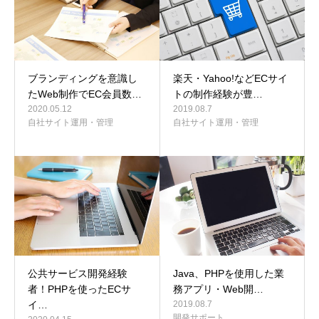
ブランディングを意識し
楽天・Yahoo!などECサイ
たWeb制作でEC会員数…
トの制作経験が豊…
2020.05.12
2019.08.7
自社サイト運用・管理
自社サイト運用・管理
公共サービス開発経験
Java、PHPを使用した業
者！PHPを使ったECサ
務アプリ・Web開…
イ…
2019.08.7
開発サポート