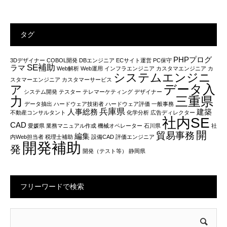
タグ
PHPプログ
3Dデザイナー
COBOL開発
DBエンジニア
ECサイト運営
PC保守
SE補助
ラマ
Web解析
Web運用
インフラエンジニア
カスタマエンジニア
カ
システムエンジニ
スタマーエンジニア
カスタマーサービス
データ入
ア
システム開発
テスター
テレマーケティング
デザイナー
力
三重県
データ抽出
ハードウェア技術者
ハードウェア評価
一般事務
兵庫県
人事総務
建築
不動産コンサルタント
化学分析
広告ディレクター
社内SE
CAD
愛媛県
業務マニュアル作成
機械オペレーター
石川県
社
開
貿易事務
編集
内Web担当者
税理士補助
設備CAD
評価エンジニア
開発補助
発
開発（テスト等）
静岡県
フリーワードで検索