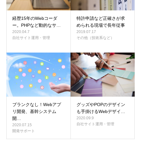
経歴15年のWebコーダ
特許申請など正確さが求
ー。PHPなど動的なサ…
められる現場で長年従事
2020.04.7
2019.07.17
自社サイト運用・管理
その他（技術系など）
ブランクなし！Webアプ
グッズやPOPのデザイン
リ開発、基幹システム
も手掛けるWebデザイ…
開…
2020.09.9
自社サイト運用・管理
2020.07.15
開発サポート