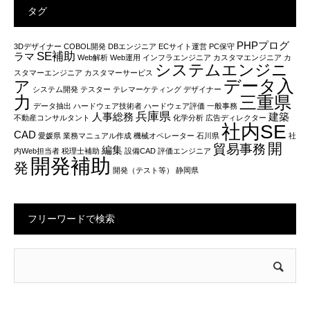
タグ
PHPプログ
3Dデザイナー
COBOL開発
DBエンジニア
ECサイト運営
PC保守
SE補助
ラマ
Web解析
Web運用
インフラエンジニア
カスタマエンジニア
カ
システムエンジニ
スタマーエンジニア
カスタマーサービス
データ入
ア
システム開発
テスター
テレマーケティング
デザイナー
力
三重県
データ抽出
ハードウェア技術者
ハードウェア評価
一般事務
兵庫県
人事総務
建築
不動産コンサルタント
化学分析
広告ディレクター
社内SE
CAD
愛媛県
業務マニュアル作成
機械オペレーター
石川県
社
開
貿易事務
編集
内Web担当者
税理士補助
設備CAD
評価エンジニア
開発補助
発
開発（テスト等）
静岡県
フリーワードで検索