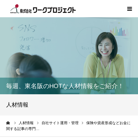
TOP
初めての方
サービス
活用事例
毎週、東名阪のHOTな人材情報をご紹介！
人材情報
人材情報
コラム
ーム
人材情報
自社サイト運用・管理
保険や資産形成などお金に
関する記事の専門…
インタビュー