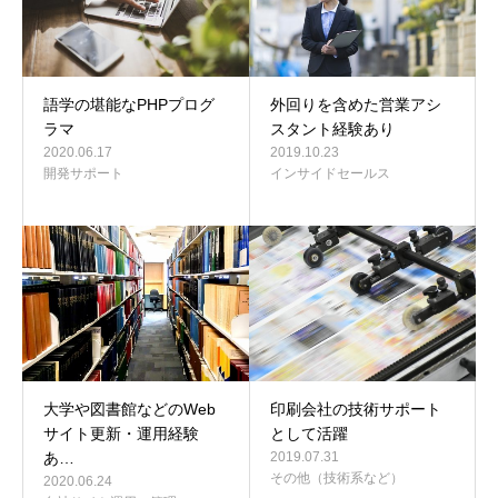
語学の堪能なPHPプログ
外回りを含めた営業アシ
ラマ
スタント経験あり
2020.06.17
2019.10.23
開発サポート
インサイドセールス
大学や図書館などのWeb
印刷会社の技術サポート
サイト更新・運用経験
として活躍
あ…
2019.07.31
その他（技術系など）
2020.06.24