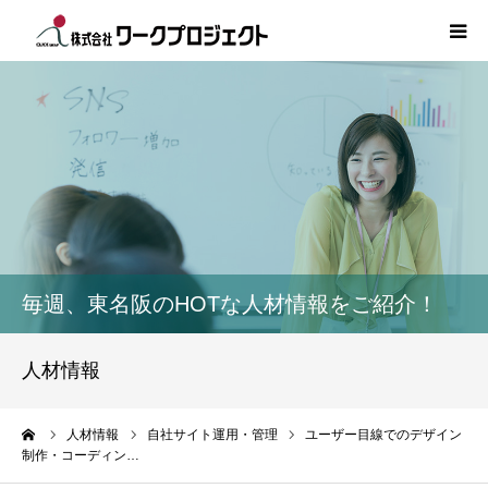
TOP
初めての方
サービス
活用事例
毎週、東名阪のHOTな人材情報をご紹介！
人材情報
人材情報
コラム
ーム
人材情報
自社サイト運用・管理
ユーザー目線でのデザイン
制作・コーディン…
インタビュー