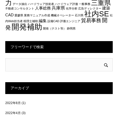
力
三重県
データ抽出
ハードウェア技術者
ハードウェア評価
一般事務
兵庫県
人事総務
建築
不動産コンサルタント
化学分析
広告ディレクター
社内SE
CAD
愛媛県
業務マニュアル作成
機械オペレーター
石川県
社
開
貿易事務
編集
内Web担当者
税理士補助
設備CAD
評価エンジニア
開発補助
発
開発（テスト等）
静岡県
フリーワードで検索
アーカイブ
2022年8月
(1)
2022年4月
(3)