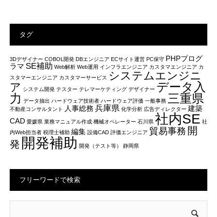
タグ
PHPプログ
3Dデザイナー
COBOL開発
DBエンジニア
ECサイト運営
PC保守
SE補助
ラマ
Web解析
Web運用
インフラエンジニア
カスタマエンジニア
カ
システムエンジニ
スタマーエンジニア
カスタマーサービス
データ入
ア
システム開発
テスター
テレマーケティング
デザイナー
力
三重県
データ抽出
ハードウェア技術者
ハードウェア評価
一般事務
兵庫県
人事総務
建築
不動産コンサルタント
化学分析
広告ディレクター
社内SE
CAD
愛媛県
業務マニュアル作成
機械オペレーター
石川県
社
開
貿易事務
編集
内Web担当者
税理士補助
設備CAD
評価エンジニア
開発補助
発
開発（テスト等）
静岡県
フリーワードで検索