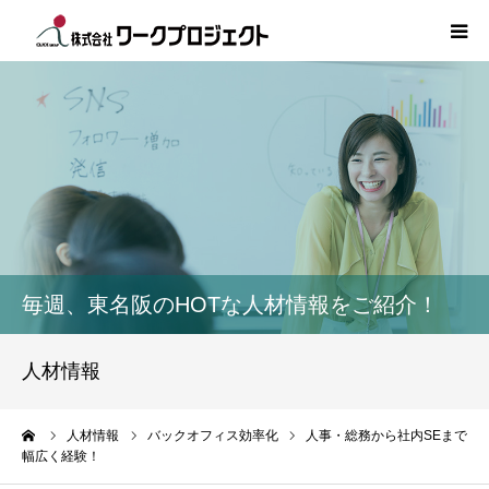
TOP
初めての方
サービス
活用事例
毎週、東名阪のHOTな人材情報をご紹介！
人材情報
人材情報
コラム
ーム
人材情報
バックオフィス効率化
人事・総務から社内SEまで
幅広く経験！
インタビュー