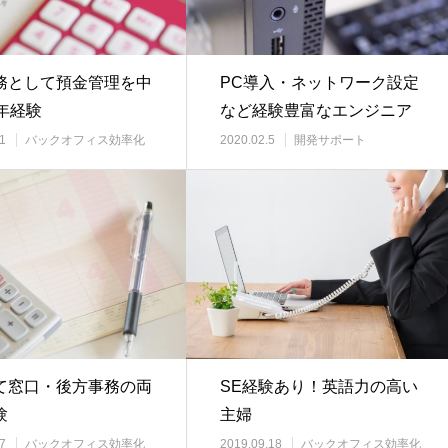
務として預金管理を中
PC導入・ネットワーク設定
年経験
など経験豊富なエンジニア
1
バックオフィス効率化
2020.02.5
開発サポート
て窓口・後方事務の両
SE経験あり！英語力の高い
験
主婦
7
バックオフィス効率化
2019.09.18
バックオフィス効率化