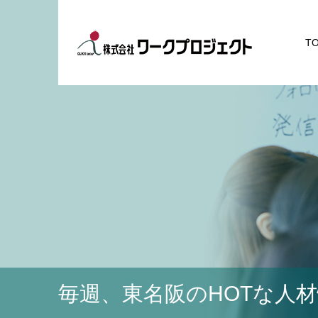
T
毎週、東名阪のHOTな人