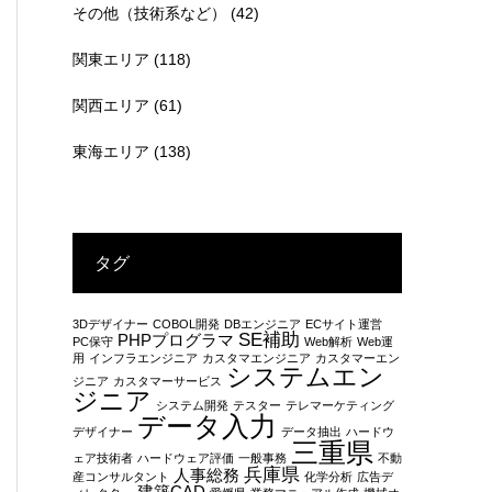
その他（技術系など）
(42)
関東エリア
(118)
関西エリア
(61)
東海エリア
(138)
タグ
3Dデザイナー
COBOL開発
DBエンジニア
ECサイト運営
SE補助
PHPプログラマ
PC保守
Web解析
Web運
用
インフラエンジニア
カスタマエンジニア
カスタマーエン
システムエン
ジニア
カスタマーサービス
ジニア
システム開発
テスター
テレマーケティング
データ入力
デザイナー
データ抽出
ハードウ
三重県
ェア技術者
ハードウェア評価
一般事務
不動
兵庫県
人事総務
産コンサルタント
化学分析
広告デ