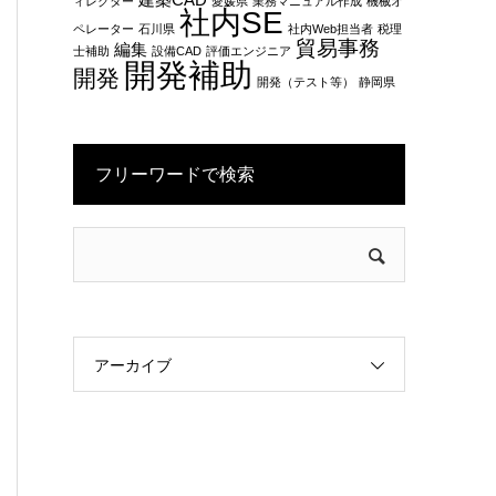
建築CAD
ィレクター
愛媛県
業務マニュアル作成
機械オ
社内SE
ペレーター
石川県
社内Web担当者
税理
貿易事務
編集
士補助
設備CAD
評価エンジニア
開発補助
開発
開発（テスト等）
静岡県
フリーワードで検索
アーカイブ