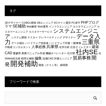
タグ
PHPプログ
3Dデザイナー
COBOL開発
DBエンジニア
ECサイト運営
PC保守
SE補助
ラマ
Web解析
Web運用
インフラエンジニア
カスタマエンジニア
カ
システムエンジニ
スタマーエンジニア
カスタマーサービス
データ入
ア
システム開発
テスター
テレマーケティング
デザイナー
力
三重県
データ抽出
ハードウェア技術者
ハードウェア評価
一般事務
兵庫県
人事総務
建築
不動産コンサルタント
化学分析
広告ディレクター
社内SE
CAD
愛媛県
業務マニュアル作成
機械オペレーター
石川県
社
開
貿易事務
編集
内Web担当者
税理士補助
設備CAD
評価エンジニア
開発補助
発
開発（テスト等）
静岡県
フリーワードで検索