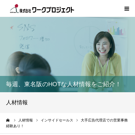
TOP
初めての方
サービス
活用事例
毎週、東名阪のHOTな人材情報をご紹介！
人材情報
人材情報
コラム
ーム
人材情報
インサイドセールス
大手広告代理店での営業事務
経験あり！
インタビュー