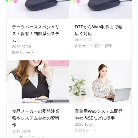
データベーススペシャリ
DTPからWeb制作まで幅
スト保有！制御系システ
広く対応
ム…
2019.08.7
自社サイト運用・管理
2020.07.29
開発サポート
食品メーカーの受発注業
業務用Webシステム開発
務やシステム会社の資料
や社内SEなどに従事
作…
2020.10.14
開発サポート
2019.09.25
インサイドセールス