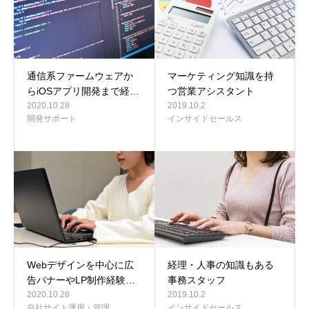
通信系ファームウェアか
マーケティング知識を持
らiOSアプリ開発まで経…
つ営業アシスタント
2020.10.28
2019.10.2
開発サポート
インサイドセールス
Webデザインを中心に広
経理・人事の知識もある
告バナーやLP制作経験…
事務スタッフ
2020.10.28
2019.10.2
自社サイト運用・管理
インサイドセールス