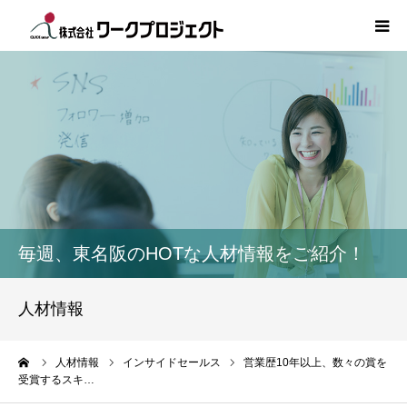
TOP
初めての方
サービス
活用事例
毎週、東名阪のHOTな人材情報をご紹介！
人材情報
人材情報
コラム
ーム
人材情報
インサイドセールス
営業歴10年以上、数々の賞を
受賞するスキ…
インタビュー