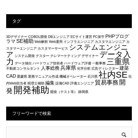
タグ
PHPプログ
3Dデザイナー
COBOL開発
DBエンジニア
ECサイト運営
PC保守
SE補助
ラマ
Web解析
Web運用
インフラエンジニア
カスタマエンジニア
カ
システムエンジニ
スタマーエンジニア
カスタマーサービス
データ入
ア
システム開発
テスター
テレマーケティング
デザイナー
力
三重県
データ抽出
ハードウェア技術者
ハードウェア評価
一般事務
兵庫県
人事総務
建築
不動産コンサルタント
化学分析
広告ディレクター
社内SE
CAD
愛媛県
業務マニュアル作成
機械オペレーター
石川県
社
開
貿易事務
編集
内Web担当者
税理士補助
設備CAD
評価エンジニア
開発補助
発
開発（テスト等）
静岡県
フリーワードで検索