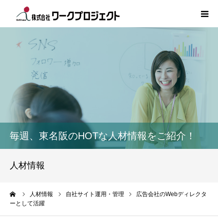
TOP
初めての方
サービス
活用事例
毎週、東名阪のHOTな人材情報をご紹介！
人材情報
人材情報
コラム
ーム
人材情報
自社サイト運用・管理
広告会社のWebディレクタ
ーとして活躍
インタビュー