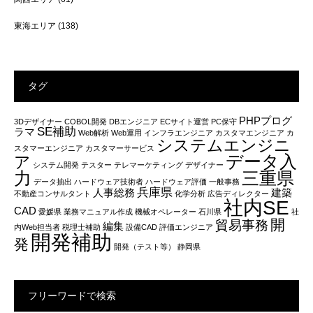
東海エリア
(138)
タグ
PHPプログ
3Dデザイナー
COBOL開発
DBエンジニア
ECサイト運営
PC保守
SE補助
ラマ
Web解析
Web運用
インフラエンジニア
カスタマエンジニア
カ
システムエンジニ
スタマーエンジニア
カスタマーサービス
データ入
ア
システム開発
テスター
テレマーケティング
デザイナー
力
三重県
データ抽出
ハードウェア技術者
ハードウェア評価
一般事務
兵庫県
人事総務
建築
不動産コンサルタント
化学分析
広告ディレクター
社内SE
CAD
愛媛県
業務マニュアル作成
機械オペレーター
石川県
社
開
貿易事務
編集
内Web担当者
税理士補助
設備CAD
評価エンジニア
開発補助
発
開発（テスト等）
静岡県
フリーワードで検索