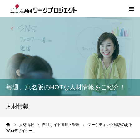
TOP
初めての方
サービス
活用事例
毎週、東名阪のHOTな人材情報をご紹介！
人材情報
人材情報
コラム
ーム
人材情報
自社サイト運用・管理
マーケティング経験のある
Webデザイナー…
インタビュー