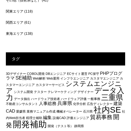
その他（技術系など）
(42)
関東エリア
(118)
関西エリア
(61)
東海エリア
(138)
タグ
PHPプログ
3Dデザイナー
COBOL開発
DBエンジニア
ECサイト運営
PC保守
SE補助
ラマ
Web解析
Web運用
インフラエンジニア
カスタマエンジニア
カ
システムエンジニ
スタマーエンジニア
カスタマーサービス
データ入
ア
システム開発
テスター
テレマーケティング
デザイナー
力
三重県
データ抽出
ハードウェア技術者
ハードウェア評価
一般事務
兵庫県
人事総務
建築
不動産コンサルタント
化学分析
広告ディレクター
社内SE
CAD
愛媛県
業務マニュアル作成
機械オペレーター
石川県
社
開
貿易事務
編集
内Web担当者
税理士補助
設備CAD
評価エンジニア
開発補助
発
開発（テスト等）
静岡県