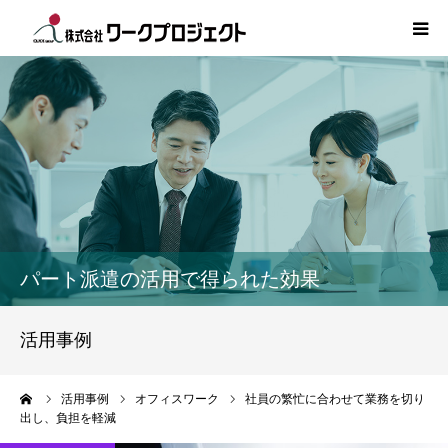
TOP
初めての方
サービス
活用事例
パート派遣の活用で得られた効果
人材情報
活用事例
コラム
ーム
活用事例
オフィスワーク
社員の繁忙に合わせて業務を切り
出し、負担を軽減
インタビュー