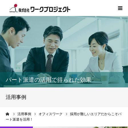
TOP
初めての方
サービス
活用事例
パート派遣の活用で得られた効果
人材情報
活用事例
コラム
ーム
活用事例
オフィスワーク
採用が難しいエリアだからこそパ
ート派遣を活用！
インタビュー