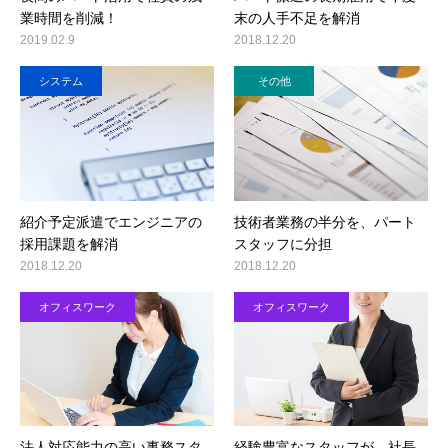
業時間を削減！
末の人手不足を解消
2019.02.9
2018.12.20
システム
その他
紹介予定派遣でエンジニアの
技術者業務の半分を、パート
採用課題を解消
スタッフに分担
2018.12.20
2018.12.20
オフィスワーク
オフィスワーク
法人対応能力の高い事務スタ
経験豊富なスタッフが、社長