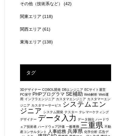
その他（技術系など）
(42)
関東エリア
(118)
関西エリア
(61)
東海エリア
(138)
タグ
3Dデザイナー
COBOL開発
DBエンジニア
ECサイト運営
SE補助
PHPプログラマ
PC保守
Web解析
Web運
用
インフラエンジニア
カスタマエンジニア
カスタマーエン
システムエン
ジニア
カスタマーサービス
ジニア
システム開発
テスター
テレマーケティング
データ入力
デザイナー
データ抽出
ハードウ
三重県
ェア技術者
ハードウェア評価
一般事務
不動
兵庫県
人事総務
産コンサルタント
化学分析
広告デ