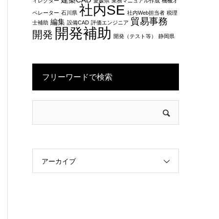
建築CAD
ィレクター
愛媛県
業務マニュアル作成
機械オ
社内SE
ペレーター
石川県
社内Web担当者
税理
貿易事務
編集
士補助
設備CAD
評価エンジニア
開発補助
開発
開発（テスト等）
静岡県
フリーワードで検索
アーカイブ