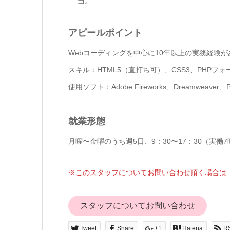
当。
アピールポイント
Webコーディングを中心に10年以上の実務経験
スキル：HTML5（直打ち可）、CSS3、PHPフォーム（埋め
使用ソフト：Adobe Fireworks、Dreamweaver、Phot
就業形態
月曜〜金曜のうち週5日、9：30〜17：30（実働
※このスタッフについてお問い合わせ頂く場合は「
スタッフについてお問い合わせ
Tweet
Share
+1
Hatena
R