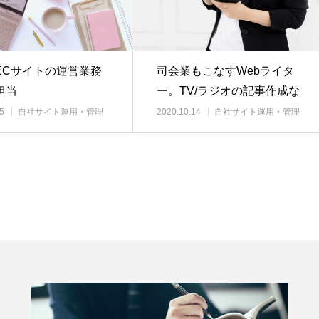
ECサイトの運営業務
司会業もこなすWebライタ
担当
ー。TV/ラジオの記事作成な
ど
5
自社サイト運用・管理
2020.10.14
自社サイト運用・管理