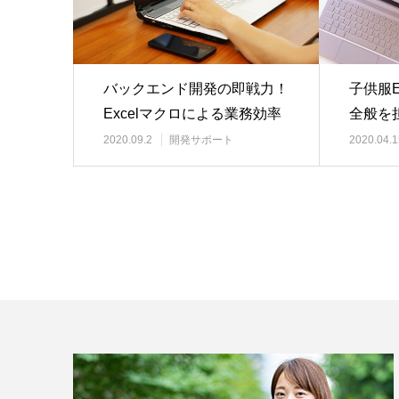
バックエンド開発の即戦力！
子供服
Excelマクロによる業務効率
全般を
化にも貢献
2020.09.2
開発サポート
2020.04.1