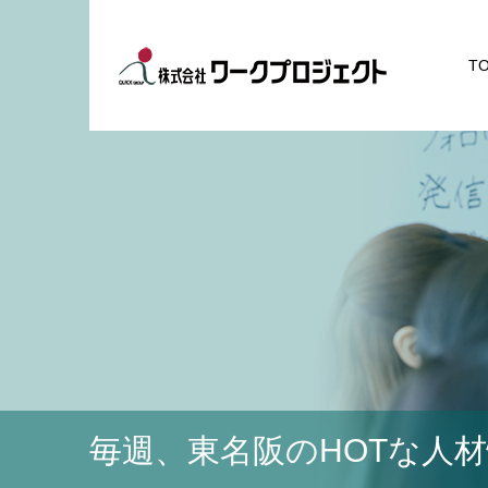
T
毎週、東名阪のHOTな人