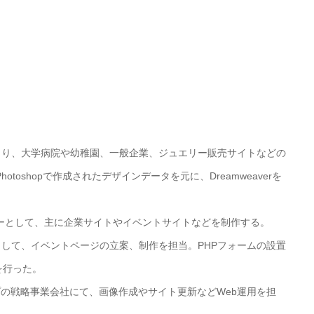
務委託により、大学病院や幼稚園、一般企業、ジュエリー販売サイトなどの
hotoshopで作成されたデザインデータを元に、Dreamweaverを
bコーダーとして、主に企業サイトやイベントサイトなどを制作する。
担当者として、イベントページの⽴案、制作を担当。PHPフォームの設置
どを行った。
ループの戦略事業会社にて、画像作成やサイト更新などWeb運用を担