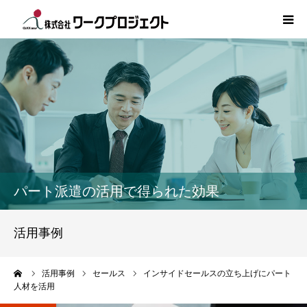
TOP
初めての方
サービス
活用事例
パート派遣の活用で得られた効果
人材情報
活用事例
コラム
ーム
活用事例
セールス
インサイドセールスの立ち上げにパート
人材を活用
インタビュー